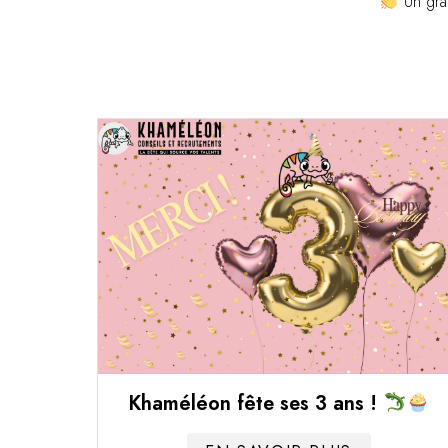
Un gran
Khaméléon fête ses 3 ans !