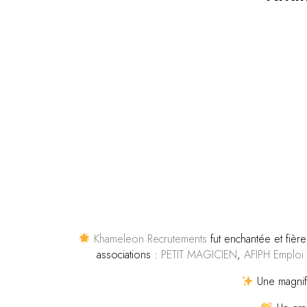
Khameleon Recrutements
fut enchantée et fièr
associations :
PETIT MAGICIEN
,
AFIPH Emplo
Une magnifi