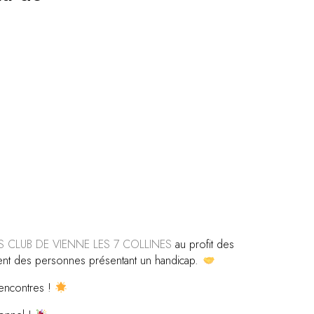
S CLUB DE VIENNE LES 7 COLLINES
au profit des
ent des personnes présentant un handicap.
rencontres !