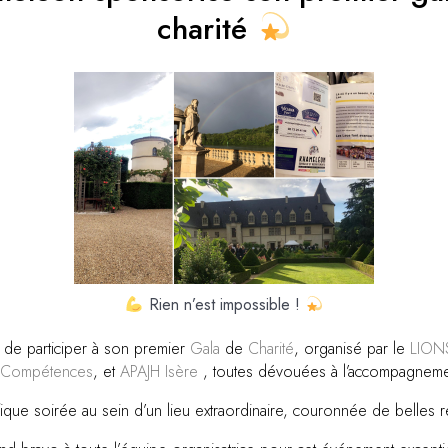
charité
Rien n’est impossible !
e de participer à son premier
Gala
de
Charité
, organisé par le
LION
i Compétences
, et
APAJH Isère
, toutes dévouées à l’accompagnem
que soirée au sein d’un lieu extraordinaire, couronnée de belles 