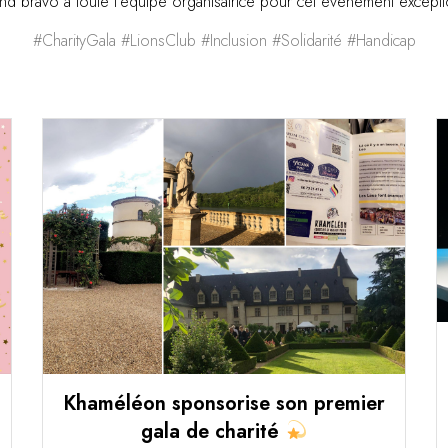
d bravo à toute l’équipe organisatrice pour cet événement except
#
CharityGala
#
LionsClub
#
Inclusion
#
Solidarité
#
Handicap
Khaméléon sponsorise son premier
gala de charité